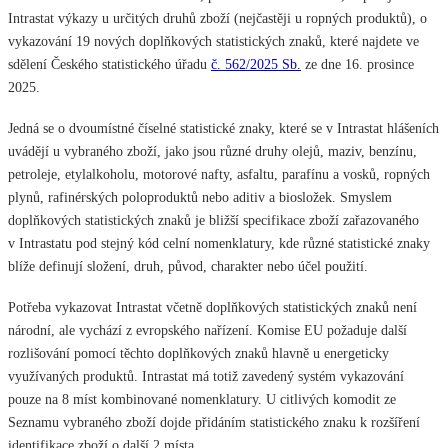
Intrastat výkazy u určitých druhů zboží (nejčastěji u ropných produktů), o
vykazování 19 nových doplňkových statistických znaků, které najdete ve
sdělení Českého statistického úřadu
č. 562/2025 Sb.
ze dne 16. prosince
2025.
Jedná se o dvoumístné číselné statistické znaky, které se v Intrastat hlášeních
uvádějí u vybraného zboží, jako jsou různé druhy olejů, maziv, benzínu,
petroleje, etylalkoholu, motorové nafty, asfaltu, parafínu a vosků, ropných
plynů, rafinérských poloproduktů nebo aditiv a biosložek. Smyslem
doplňkových statistických znaků je bližší specifikace zboží zařazovaného
v Intrastatu pod stejný kód celní nomenklatury, kde různé statistické znaky
blíže definují složení, druh, původ, charakter nebo účel použití.
Potřeba vykazovat Intrastat včetně doplňkových statistických znaků není
národní, ale vychází z evropského nařízení. Komise EU požaduje další
rozlišování pomocí těchto doplňkových znaků hlavně u energeticky
využívaných produktů. Intrastat má totiž zavedený systém vykazování
pouze na 8 míst kombinované nomenklatury. U citlivých komodit ze
Seznamu vybraného zboží dojde přidáním statistického znaku k rozšíření
identifikace zboží o další 2 místa.