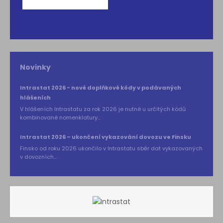
Novinky
Intrastat 2026 - nové doplňkové kódy v podávaných
hlášeních
V hlášeních Intrastatu za rok 2026 je nutné u určitých kódů
kombinované nomenklatury...
Intrastat 2026 – ukončení vykazování dovozu ve Finsku
Finsko od roku 2026 ukončilo v Intrastatu sběr dat vykazovaných
v dovozních...